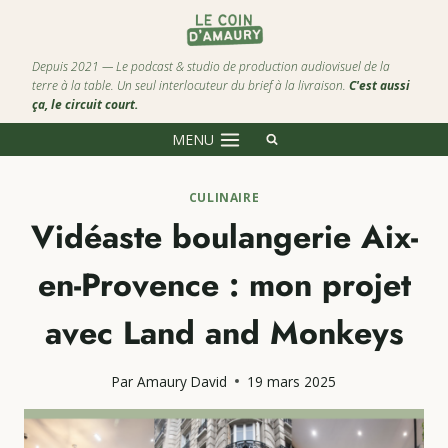
Depuis 2021 — Le podcast & studio de production audiovisuel de la
terre à la table.
Un seul interlocuteur du brief à la livraison.
C'est aussi
ça, le circuit court.
MENU
CULINAIRE
Vidéaste boulangerie Aix-
en-Provence : mon projet
avec Land and Monkeys
Par
Amaury David
19 mars 2025