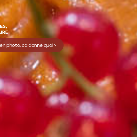
ES,
IRE
 en photo, ca donne quoi ?