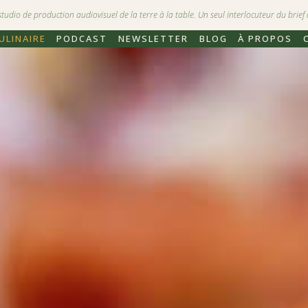
dio de production audiovisuel de la terre à la table. Un seul interlocuteur du brief à
ULINAIRE
PODCAST
NEWSLETTER
BLOG
À PROPOS