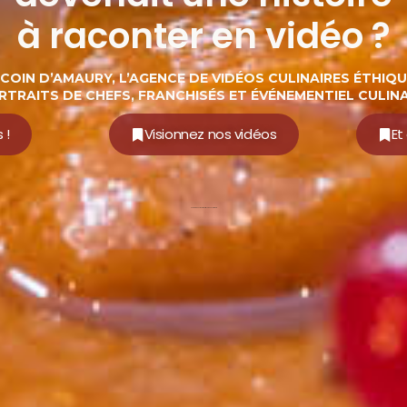
à raconter en vidéo ?
 COIN D’AMAURY, L’AGENCE DE VIDÉOS CULINAIRES ÉTHIQU
RTRAITS DE CHEFS, FRANCHISÉS ET ÉVÉNEMENTIEL CULINA
 !
Visionnez nos vidéos
Et
Photographe vidéaste agricole Beauvais France