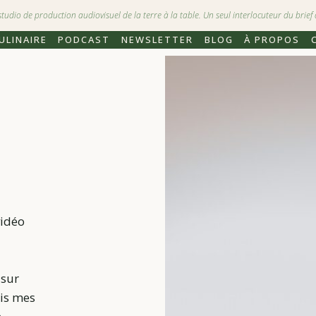
dio de production audiovisuel de la terre à la table. Un seul interlocuteur du brief à
ULINAIRE
PODCAST
NEWSLETTER
BLOG
À PROPOS
vidéo
 sur
ois mes