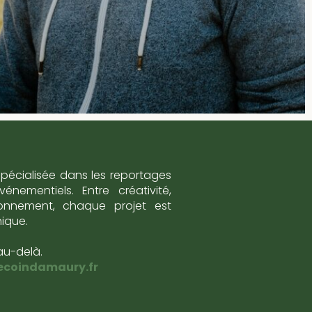
spécialisée dans les reportages
nementiels. Entre créativité,
ironnement, chaque projet est
nique.
au-delà.
ecoindamaury.fr