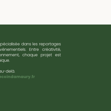
spécialisée dans les reportages
nementiels. Entre créativité,
ironnement, chaque projet est
nique.
au-delà.
ecoindamaury.fr