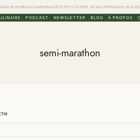
dio de production audiovisuel de la terre à la table. Un seul interlocuteur du brief à
ULINAIRE
PODCAST
NEWSLETTER
BLOG
À PROPOS
semi-marathon
che.